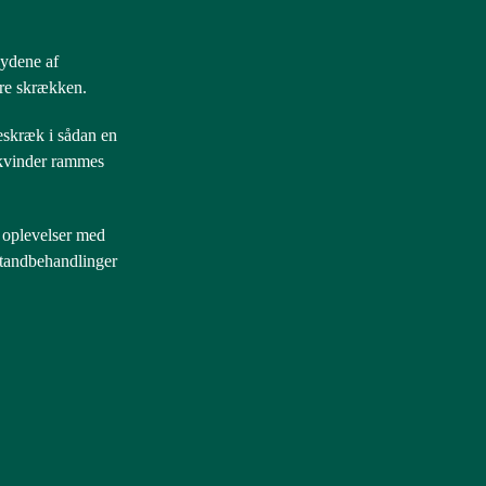
lydene af
ere skrækken.
eskræk i sådan en
t kvinder rammes
e oplevelser med
 tandbehandlinger