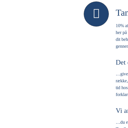
Ta
10% af
her på
dit be
gennem
Det 
…give 
række, 
tid hos
forklar
Vi a
…du er