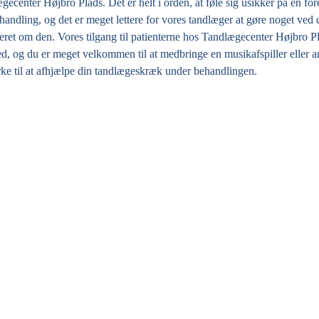
gecenter Højbro Plads. Det er helt i orden, at føle sig usikker på en fo
andling, og det er meget lettere for vores tandlæger at gøre noget ved d
eret om den. Vores tilgang til patienterne hos Tandlægecenter Højbro P
d, og du er meget velkommen til at medbringe en musikafspiller eller an
ke til at afhjælpe din tandlægeskræk under behandlingen.