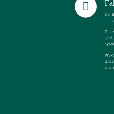
Fa
Der f
tandl
Det e
grad,
hyppi
Psyko
tandb
altid