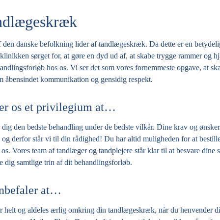
ndlægeskræk
 den danske befolkning lider af tandlægeskræk. Da dette er en betydelig
 klinikken sørget for, at gøre en dyd ud af, at skabe trygge rammer og 
handlingsforløb hos os. Vi ser det som vores fornemmeste opgave, at s
 åbensindet kommunikation og gensidig respekt.
er os et privilegium at…
dig den bedste behandling under de bedste vilkår. Dine krav og ønsker
og derfor står vi til din rådighed! Du har altid muligheden for at bestill
 os. Vores team af tandlæger og tandplejere står klar til at besvare dine 
e dig samtlige trin af dit behandlingsforløb.
nbefaler at…
 helt og aldeles ærlig omkring din tandlægeskræk, når du henvender dig