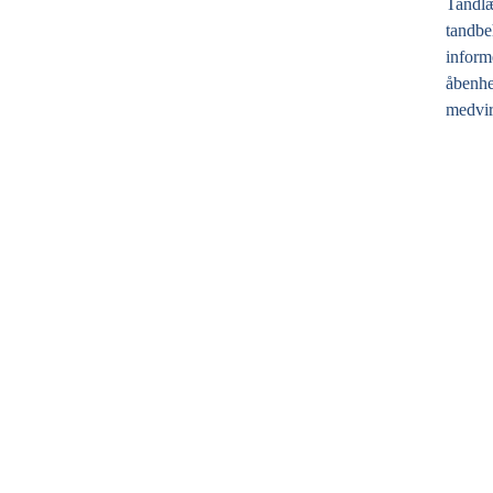
Tandlæ
tandbeh
inform
åbenhe
medvir