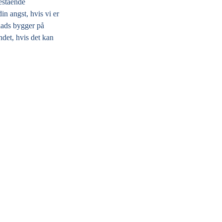
restående
in angst, hvis vi er
lads bygger på
det, hvis det kan