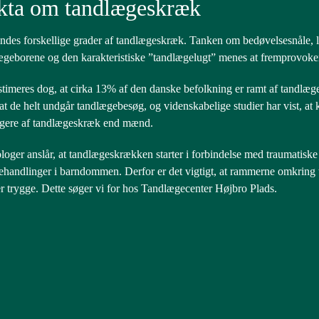
kta om tandlægeskræk
indes forskellige grader af tandlægeskræk. Tanken om bedøvelsesnåle, 
ægeborene og den karakteristiske ”tandlægelugt” menes at fremprovok
stimeres dog, at cirka 13% af den danske befolkning er ramt af tandlæg
 at de helt undgår tandlægebesøg, og videnskabelige studier har vist, a
gere af tandlægeskræk end mænd.
loger anslår, at tandlægeskrækken starter i forbindelse med traumatisk
ehandlinger i barndommen. Derfor er det vigtigt, at rammerne omkring
 er trygge. Dette søger vi for hos Tandlægecenter Højbro Plads.